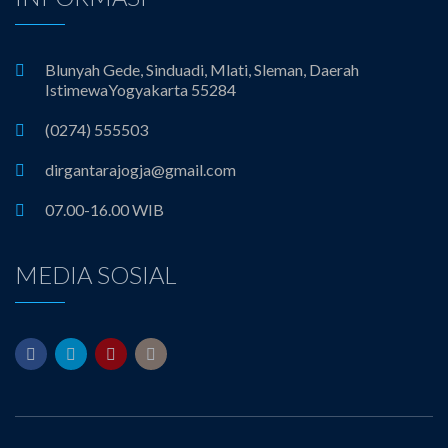
i
g
Blunyah Gede, Sinduadi, Mlati, Sleman, Daerah
a
IstimewaYogyakarta 55284
(0274) 555503
t
dirgantarajogja@gmail.com
i
07.00-16.00 WIB
o
MEDIA SOSIAL
n