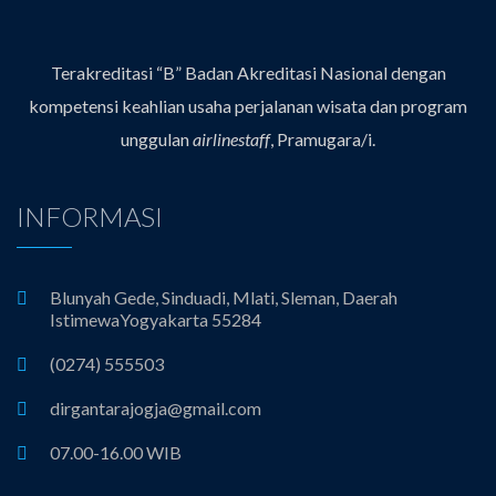
Terakreditasi “B” Badan Akreditasi Nasional dengan
kompetensi keahlian usaha perjalanan wisata dan program
unggulan
airlinestaff
, Pramugara/i.
INFORMASI
Blunyah Gede, Sinduadi, Mlati, Sleman, Daerah
IstimewaYogyakarta 55284
(0274) 555503
dirgantarajogja@gmail.com
07.00-16.00 WIB