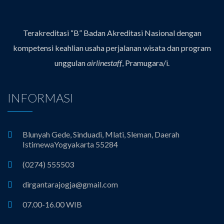
Terakreditasi “B” Badan Akreditasi Nasional dengan
kompetensi keahlian usaha perjalanan wisata dan program
unggulan
airlinestaff
, Pramugara/i.
INFORMASI
Blunyah Gede, Sinduadi, Mlati, Sleman, Daerah
IstimewaYogyakarta 55284
(0274) 555503
dirgantarajogja@gmail.com
07.00-16.00 WIB