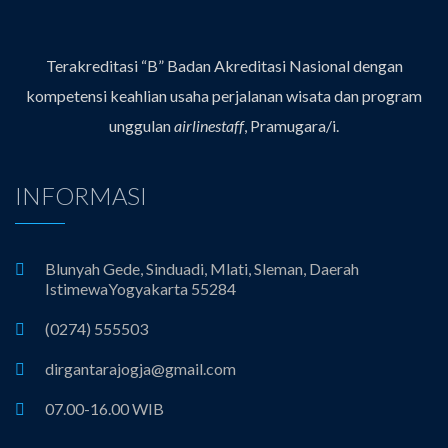
Terakreditasi “B” Badan Akreditasi Nasional dengan
kompetensi keahlian usaha perjalanan wisata dan program
unggulan
airlinestaff
, Pramugara/i.
INFORMASI
Blunyah Gede, Sinduadi, Mlati, Sleman, Daerah
IstimewaYogyakarta 55284
(0274) 555503
dirgantarajogja@gmail.com
07.00-16.00 WIB