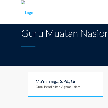
SMK Dirgantara Putra Bangsa
>
Teachers
>
Guru Muat
Guru Muatan Nasion
Mu’min Siga, S.Pd., Gr.
Guru Pendidikan Agama Islam