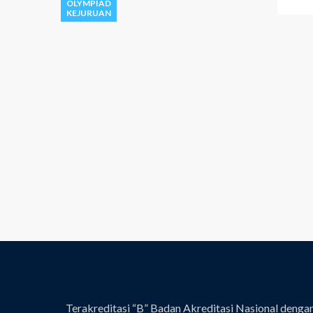
OLYMPIAD
KEJURUAN
Terakreditasi “B” Badan Akreditasi Nasional denga