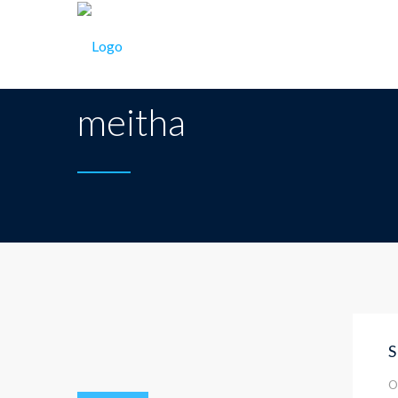
SMK Dirgantara Putra Bangsa
>
BERITA
>
meitha
meitha
S
O