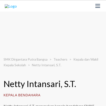
SMK Dirgantara Putra Bangsa
>
Teachers
>
Kepala dan Wakil
Kepala Sekolah
>
Netty Intansari, S.T.
Netty Intansari, S.T.
KEPALA BENDAHARA
Netty Intansari, S.T. merupakan kepala bendahara SMKS