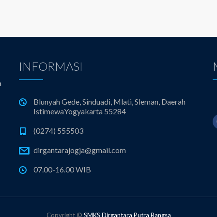
INFORMASI
n
Blunyah Gede, Sinduadi, Mlati, Sleman, Daerah
IstimewaYogyakarta 55284
(0274) 555503
dirgantarajogja@gmail.com
07.00-16.00 WIB
Copyright ©
SMKS Dirgantara Putra Bangsa