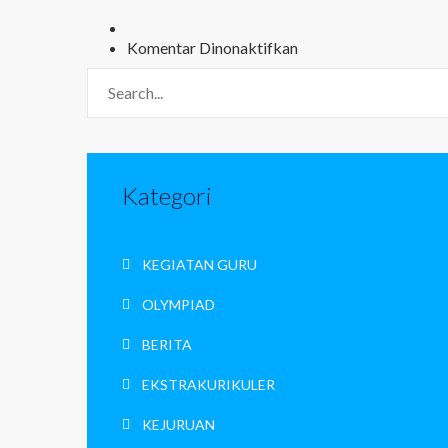
pada
Komentar Dinonaktifkan
Blog
Kategori
KEGIATAN GURU
OLYMPIAD
BERITA
EKSTRAKURIKULER
KEJURUAN