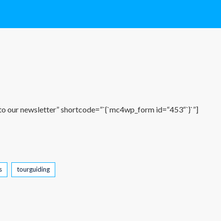
to our newsletter” shortcode=”`{`mc4wp_form id=“453“`}`”]
s
tourguiding