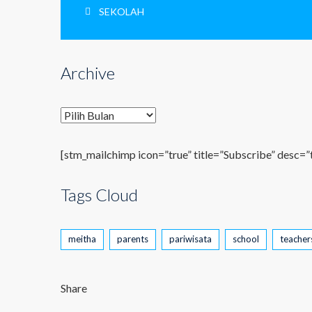
SEKOLAH
Archive
Archive
[stm_mailchimp icon=”true” title=”Subscribe” desc=”
Tags Cloud
meitha
parents
pariwisata
school
teacher
Share